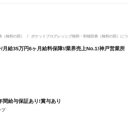
典（独和の部）
ポケットプログレッシブ独和・和独辞典（独和の部）に
給35万円6ヶ月給料保障!/業界売上No.1!神戸営業所
1年間給与保証あり!賞与あり
ープ