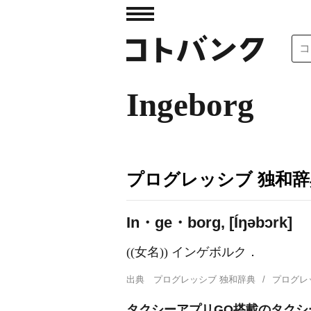
Ingeborg
プログレッシブ 独和辞
In・ge・borg, [
Í
ŋəbɔrk]
((女名)) インゲボルク．
出典
プログレッシブ 独和辞典
プログレ
タクシーアプリGO搭載のタクシー