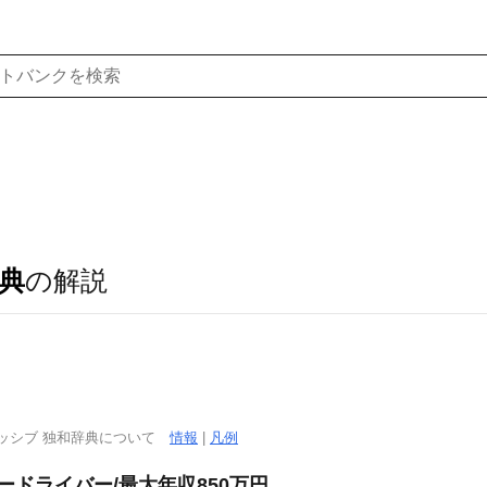
典
の解説
ッシブ 独和辞典について
情報
|
凡例
ドライバー/最大年収850万円