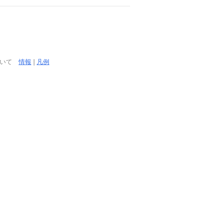
ついて
情報
|
凡例