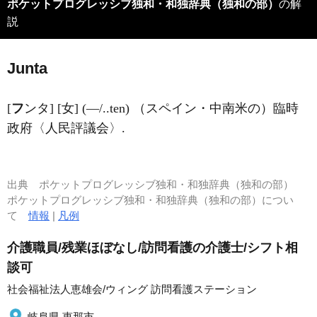
ポケットプログレッシブ独和・和独辞典（独和の部）
の解
説
Junta
[
フ
ンタ] [女] (―/..ten) （スペイン・中南米の）臨時
政府〈人民評議会〉.
出典
ポケットプログレッシブ独和・和独辞典（独和の部）
ポケットプログレッシブ独和・和独辞典（独和の部）につい
て
情報
|
凡例
介護職員/残業ほぼなし/訪問看護の介護士/シフト相
談可
社会福祉法人恵雄会/ウィング 訪問看護ステーション
岐阜県 恵那市