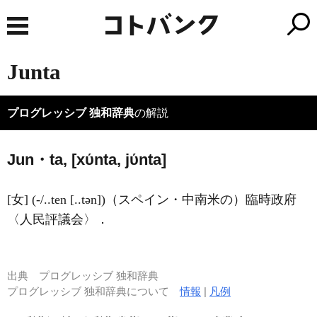
Junta
プログレッシブ 独和辞典
の解説
Jun・ta, [xύnta, jύnta]
[女] (-/..ten [..tən])（スペイン・中南米の）臨時政府
〈人民評議会〉．
出典
プログレッシブ 独和辞典
プログレッシブ 独和辞典について
情報
|
凡例