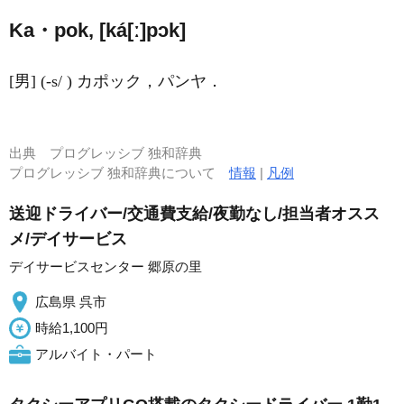
Ka・pok, [ká[ː]pɔk]
[男] (-s/ ) カポック，パンヤ．
出典
プログレッシブ 独和辞典
プログレッシブ 独和辞典について
情報
|
凡例
送迎ドライバー/交通費支給/夜勤なし/担当者オスス
メ/デイサービス
デイサービスセンター 郷原の里
広島県 呉市
時給1,100円
アルバイト・パート