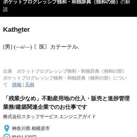
ポケットプログレッシブ独和・和独辞典（独和の部）
の解
説
Kath
e
ter
[男] (―s/―) 〘医〙カテーテル.
出典
ポケットプログレッシブ独和・和独辞典（独和の部）
ポケットプログレッシブ独和・和独辞典（独和の部）につい
て
情報
|
凡例
「残業少なめ」不動産用地の仕入・販売と進捗管理
業務/建築関連企業でのお仕事です
株式会社スタッフサービス エンジニアガイド
神奈川県 相模原市