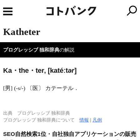
Katheter
プログレッシブ 独和辞典
の解説
Ka・the・ter, [katéːt
ər
]
[男] (-s/-) 〔医〕 カテーテル．
出典
プログレッシブ 独和辞典
プログレッシブ 独和辞典について
情報
|
凡例
SEO自然検索1位・自社独自アプリケーションの販売