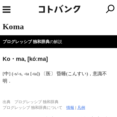
Koma
プログレッシブ 独和辞典
の解説
Ko・ma, [kóːma]
[中] (-s/-s, -ta [-ta]) 〔医〕 昏睡(こんすい)，意識不
明．
出典
プログレッシブ 独和辞典
プログレッシブ 独和辞典について
情報
|
凡例