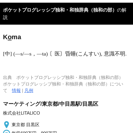
ポケットプログレッシブ独和・和独辞典（独和の部）
の解
説
K
o
ma
[中] (―s/―s，―ta) 〘医〙昏睡(こんすい), 意識不明.
出典
ポケットプログレッシブ独和・和独辞典（独和の部）
ポケットプログレッシブ独和・和独辞典（独和の部）につい
て
情報
|
凡例
マーケティング/東京都/中目黒駅/目黒区
株式会社LITALICO
東京都 目黒区