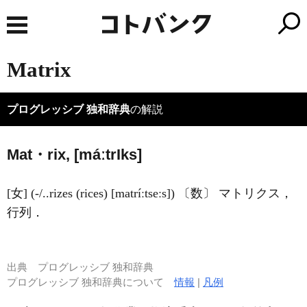
Matrix
プログレッシブ 独和辞典
の解説
Mat・rix, [máːtr
I
ks]
[女] (-/..rizes (rices) [matríːtseːs]) 〔数〕 マトリクス，
行列．
出典
プログレッシブ 独和辞典
プログレッシブ 独和辞典について
情報
|
凡例