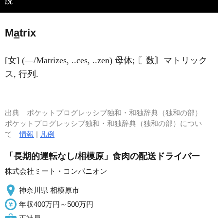
説
M
a
trix
[女] (―/Matrizes, ..ces, ..zen) 母体; 〘数〙マトリック
ス, 行列.
出典
ポケットプログレッシブ独和・和独辞典（独和の部）
ポケットプログレッシブ独和・和独辞典（独和の部）につい
て
情報
|
凡例
「長期的運転なし/相模原」食肉の配送ドライバー
株式会社ミート・コンパニオン
神奈川県 相模原市
年収400万円～500万円