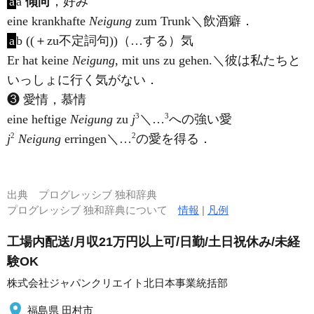
a
a
傾向
，好み
eine krankhafte
Neigung
zum Trunk＼飲酒癖．
a
b ((＋zu不定詞句))（…する）気
Er hat keine
Neigung
, mit uns zu gehen.＼彼は私たちと
いっしょに行く気がない．
❸ 愛情，慕情
3
3
eine heftige
Neigung
zu
j
＼…
への強い愛
2
2
j
Neigung
erringen＼…
の愛を得る．
出典
プログレッシブ 独和辞典
プログレッシブ 独和辞典について
情報
|
凡例
工場内配送/月収21万円以上可/日勤/土日祝休み/未経
験OK
株式会社ジャパンクリエイト北日本事業統括部
福島県 田村市