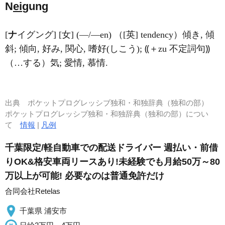
N
ei
gung
[
ナ
イグング] [女] (―/―en) （[英] tendency）傾き, 傾
斜; 傾向, 好み, 関心, 嗜好(しこう); ⸨＋zu 不定詞句⸩
（…する）気; 愛情, 慕情.
出典
ポケットプログレッシブ独和・和独辞典（独和の部）
ポケットプログレッシブ独和・和独辞典（独和の部）につい
て
情報
|
凡例
千葉限定/軽自動車での配送ドライバー 週払い・前借
りOK&格安車両リースあり!未経験でも月給50万～80
万以上が可能! 必要なのは普通免許だけ
合同会社Retelas
千葉県 浦安市