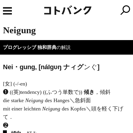
Neigung
プログレッシブ 独和辞典
の解説
Nei・gung, [ná
I
ɡυŋ
ナ
ィグ
ンぐ
]
[女] (-/-en)
❶ ((英)
tendency
) ((ふつう単数で))
傾き
，傾斜
die starke
Neigung
des Hanges＼急斜面
mit einer leichten
Neigung
des Kopfes＼頭を軽く下げ
て．
❷