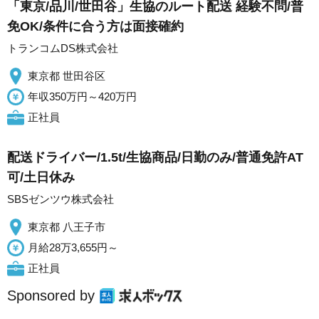
「東京/品川/世田谷」生協のルート配送 経験不問/普
免OK/条件に合う方は面接確約
トランコムDS株式会社
東京都 世田谷区
年収350万円～420万円
正社員
配送ドライバー/1.5t/生協商品/日勤のみ/普通免許AT
可/土日休み
SBSゼンツウ株式会社
東京都 八王子市
月給28万3,655円～
正社員
Sponsored by