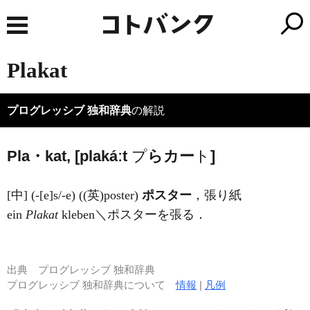
Plakat
プログレッシブ 独和辞典
の解説
Pla・kat, [plakáːt
プ
ら
カ
ー
ト
]
[中] (-[e]s/-e) ((英)
poster
)
ポスター
，張り紙
ein
Plakat
kleben＼ポスターを張る．
出典
プログレッシブ 独和辞典
プログレッシブ 独和辞典について
情報
|
凡例