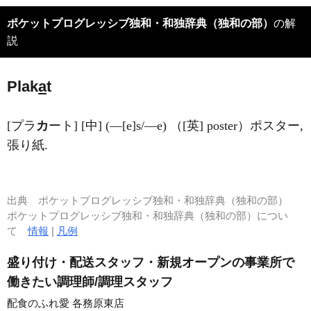
ポケットプログレッシブ独和・和独辞典（独和の部）
の解
説
Plak
a
t
[プラ
カ
ート] [中] (―[e]s/―e) （[英] poster）ポスター,
張り紙.
出典
ポケットプログレッシブ独和・和独辞典（独和の部）
ポケットプログレッシブ独和・和独辞典（独和の部）につい
て
情報
|
凡例
盛り付け・配送スタッフ・新規オープンの事業所で
働きたい調理師/調理スタッフ
配食のふれ愛 各務原東店