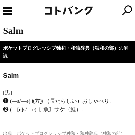
Salm
ポケットプログレッシブ独和・和独辞典（独和の部）
の解
説
Salm
[男]
❶ (―s/―e) ⸨方⸩ （長たらしい）おしゃべり.
❷ (―[e]s/―e) 〘魚〙サケ（鮭）.
出典
ポケットプログレッシブ独和・和独辞典（独和の部）