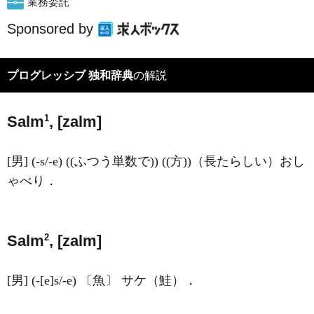
業務委託
Sponsored by
プログレッシブ 独和辞典
の解説
1
Salm
, [zalm]
[男] (-s/-e) ((ふつう単数で)) ((方))（長たらしい）おし
ゃべり．
2
Salm
, [zalm]
[男] (-[e]s/-e) 〔魚〕 サケ（鮭）．