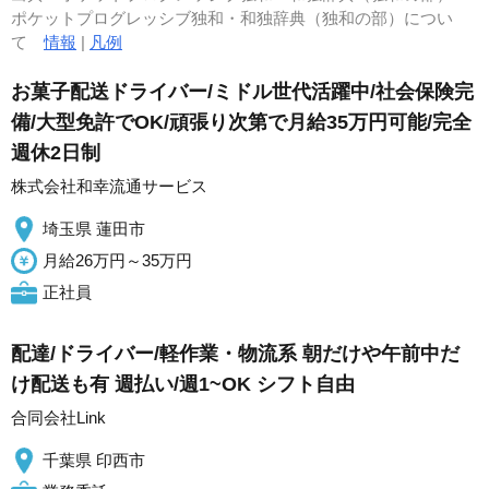
ポケットプログレッシブ独和・和独辞典（独和の部）につい
て
情報
|
凡例
お菓子配送ドライバー/ミドル世代活躍中/社会保険完
備/大型免許でOK/頑張り次第で月給35万円可能/完全
週休2日制
株式会社和幸流通サービス
埼玉県 蓮田市
月給26万円～35万円
正社員
配達/ドライバー/軽作業・物流系 朝だけや午前中だ
け配送も有 週払い/週1~OK シフト自由
合同会社Link
千葉県 印西市