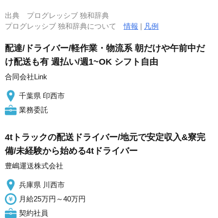
出典
プログレッシブ 独和辞典
プログレッシブ 独和辞典について
情報
|
凡例
配達/ドライバー/軽作業・物流系 朝だけや午前中だ
け配送も有 週払い/週1~OK シフト自由
合同会社Link
千葉県 印西市
業務委託
4tトラックの配送ドライバー/地元で安定収入&寮完
備/未経験から始める4tドライバー
豊嶋運送株式会社
兵庫県 川西市
月給25万円～40万円
契約社員