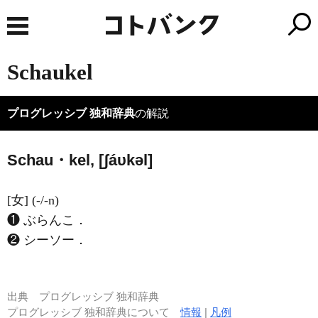
Schaukel
プログレッシブ 独和辞典
の解説
Schau・kel, [ʃáυkəl]
[女] (-/-n)
❶ ぶらんこ．
❷ シーソー．
出典
プログレッシブ 独和辞典
プログレッシブ 独和辞典について
情報
|
凡例