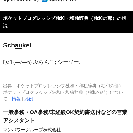
ポケットプログレッシブ独和・和独辞典（独和の部）
の解
説
Sch
au
kel
[女] (―/―n) ぶらんこ; シーソー.
出典
ポケットプログレッシブ独和・和独辞典（独和の部）
ポケットプログレッシブ独和・和独辞典（独和の部）につい
て
情報
|
凡例
一般事務・OA事務/未経験OK契約書送付などの営業
アシスタント
マンパワーグループ株式会社