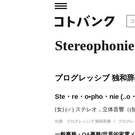
Stereophonie
プログレッシブ 独和辞
Ste・re・o•pho・nie (..o・fo
[女] (-/ ) ステレオ，立体音響（(短)
出典
プログレッシブ 独和辞典
プログレ
一般事務・OA事務/世界的家電