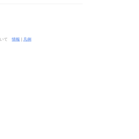
ついて
情報
|
凡例