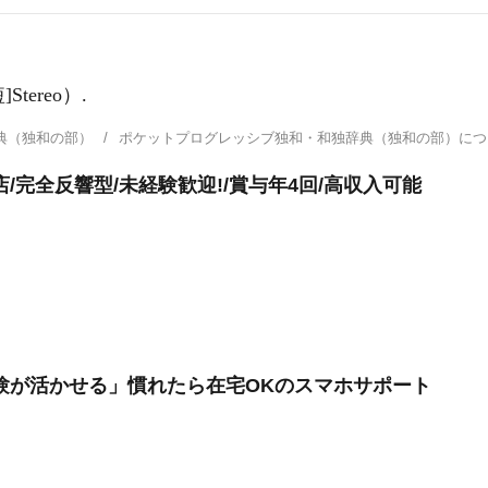
Stereo）.
典（独和の部）
ポケットプログレッシブ独和・和独辞典（独和の部）に
/完全反響型/未経験歓迎!/賞与年4回/高収入可能
験が活かせる」慣れたら在宅OKのスマホサポート