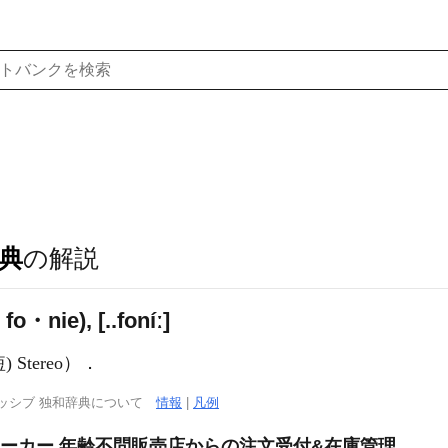
典
の解説
・nie), [..foníː]
 Stereo）．
ッシブ 独和辞典について
情報
|
凡例
メーカー 年齢不問販売店からの注文受付&在庫管理