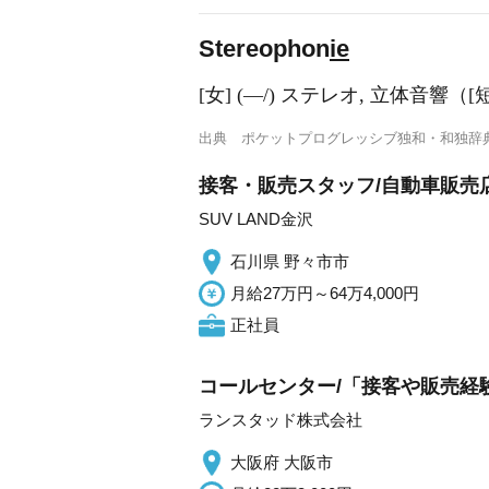
Stereophon
ie
[女] (―/) ステレオ, 立体音響（[短]
出典
ポケットプログレッシブ独和・和独辞
接客・販売スタッフ/自動車販売店
SUV LAND金沢
石川県 野々市市
月給27万円～64万4,000円
正社員
コールセンター/「接客や販売経
ランスタッド株式会社
大阪府 大阪市