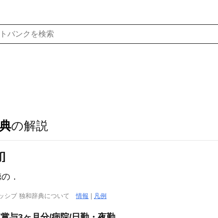
典
の解説
ʃ]
徳の．
ッシブ 独和辞典について
情報
|
凡例
/賞与3ヶ月分/病院/日勤・夜勤