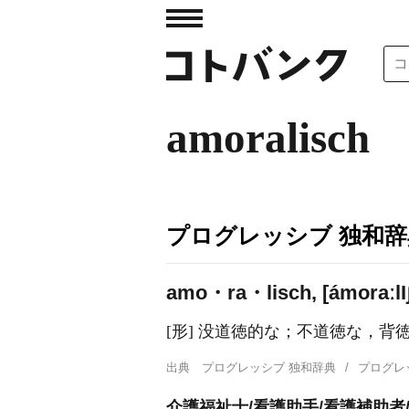
amoralisch
プログレッシブ 独和辞
amo・ra・lisch, [ámoraːl
I
[形] 没道徳的な；不道徳な，背
出典
プログレッシブ 独和辞典
プログレ
介護福祉士/看護助手/看護補助者