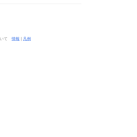
ついて
情報
|
凡例