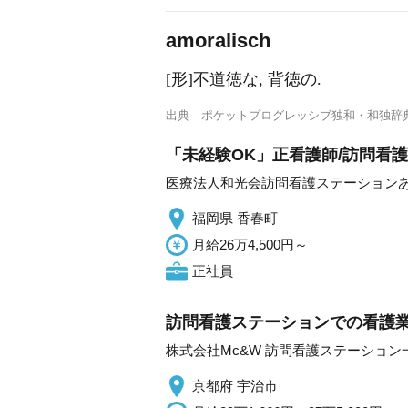
a
moralisch
[形]不道徳な, 背徳の.
出典
ポケットプログレッシブ独和・和独辞
「未経験OK」正看護師/訪問看護
医療法人和光会訪問看護ステーション
福岡県 香春町
月給26万4,500円～
正社員
訪問看護ステーションでの看護業
株式会社Mc&W 訪問看護ステーション
京都府 宇治市