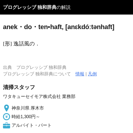
プログレッシブ 独和辞典
の解説
anek・do・ten•haft, [anεkdóːtənhaft]
[形] 逸話風の．
出典
プログレッシブ 独和辞典
プログレッシブ 独和辞典について
情報
|
凡例
清掃スタッフ
ワタキューセイモア株式会社 業務部
神奈川県 厚木市
時給1,300円～
アルバイト・パート