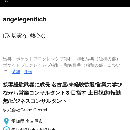
説
a
ngelegentlich
[形]切実な, 熱心な.
出典
ポケットプログレッシブ独和・和独辞典（独和の部）
ポケットプログレッシブ独和・和独辞典（独和の部）につい
て
情報
|
凡例
接客経験武器に成長 名古屋/未経験歓迎/営業力学び
ながら営業コンサルタントを目指す 土日祝休/転勤
無/ビジネスコンサルタント
株式会社Grand Central
愛知県 名古屋市
年収450万円～550万円