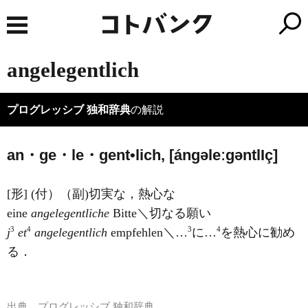
angelegentlich
プログレッシブ 独和辞典
の解説
an・ge・le・gent•lich, [ánɡəleːɡəntl
I
ç]
[形] (付）（副)切実な，熱心な
eine
angelegentliche
Bitte＼切なる願い
3
4
3
4
j
et
angelegentlich
empfehlen＼…
に…
を熱心に勧め
る．
出典
プログレッシブ 独和辞典