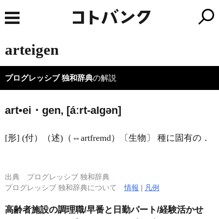
arteigen
プログレッシブ 独和辞典
の解説
art•ei・gen, [áːrt-a
I
ɡən]
[形] (付）（述)（⇔artfremd）〔生物〕 種に固有の．
出典
プログレッシブ 独和辞典
プログレッシブ 独和辞典について
情報
|
凡例
高齢者施設の調理職/早番と日勤パート/経験活かせ