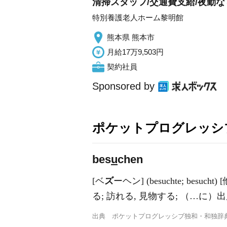
清掃スタッフ/交通費支給/夜勤な
特別養護老人ホーム黎明館
熊本県 熊本市
月給17万9,503円
契約社員
Sponsored by
ポケットプログレッシ
bes
u
chen
[ベ
ズ
ーヘン] (besuchte; b
る; 訪れる, 見物する; （…に
出典
ポケットプログレッシブ独和・和独辞