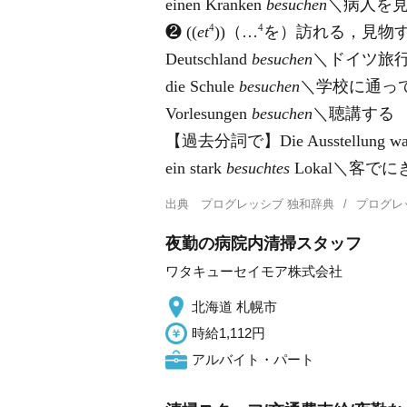
einen Kranken
besuchen
＼病人を
4
4
❷ ((
et
))（…
を）訪れる，見物
Deutschland
besuchen
＼ドイツ旅
die Schule
besuchen
＼学校に通っ
Vorlesungen
besuchen
＼聴講する
【過去分詞で】Die Ausstellung war
ein stark
besuchtes
Lokal＼客で
出典
プログレッシブ 独和辞典
プログレ
夜勤の病院内清掃スタッフ
ワタキューセイモア株式会社
北海道 札幌市
時給1,112円
アルバイト・パート