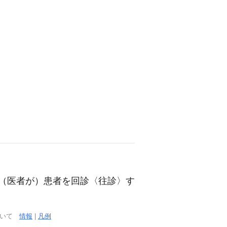
会いに行く; （医者が）患者を回診〈往診〉す
ついて
情報
|
凡例