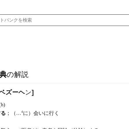
典
の解説
 ベ
ズ
ーヘ
ン
]
(h)
4
する
；（…
に）会いに行く