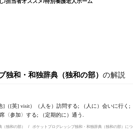
し/担当者オススメ/特別養護老人ホーム
ブ独和・和独辞典（独和の部）
の解説
esucht) [他]（[英] visit）（人を）訪問する; （人に）
）出席〈参加〉する; （定期的に）通う.
典（独和の部）
ポケットプログレッシブ独和・和独辞典（独和の部）に