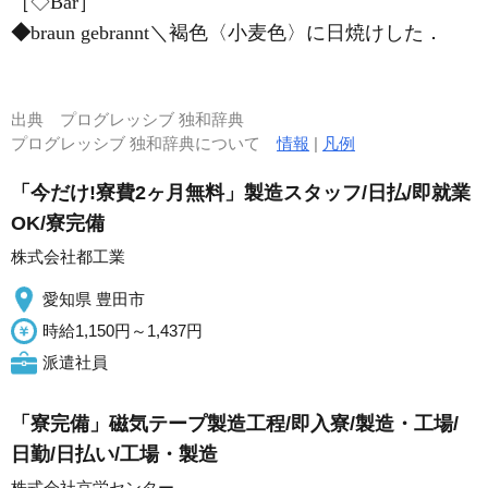
［◇Bär］
◆
braun gebrannt＼褐色〈小麦色〉に日焼けした．
出典
プログレッシブ 独和辞典
プログレッシブ 独和辞典について
情報
|
凡例
「今だけ!寮費2ヶ月無料」製造スタッフ/日払/即就業
OK/寮完備
株式会社都工業
愛知県 豊田市
時給1,150円～1,437円
派遣社員
「寮完備」磁気テープ製造工程/即入寮/製造・工場/
日勤/日払い/工場・製造
株式会社京栄センター