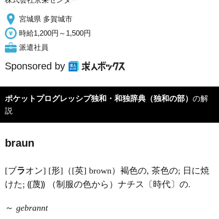
宮城県 多賀城市
時給1,200円～1,500円
派遣社員
Sponsored by
ポケットプログレッシブ独和・和独辞典（独和の部）
の解
説
braun
[ブ
ラ
オン] [形]（[英] brown）褐色の, 茶色の; 日に焼
けた; ⸨蔑⸩ （制服の色から）ナチス〔時代〕の.
～
gebrannt