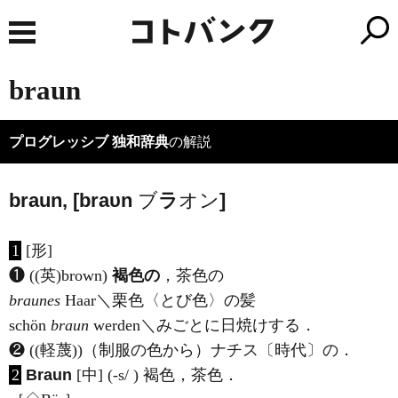
braun
プログレッシブ 独和辞典
の解説
braun, [braυn
ブ
ラ
オン
]
1
[形]
❶ ((英)
brown
)
褐色の
，茶色の
braunes
Haar＼栗色〈とび色〉の髪
schön
braun
werden＼みごとに日焼けする．
❷ ((軽蔑))（制服の色から）ナチス〔時代〕の．
2
Braun
[中] (-s/ ) 褐色，茶色．