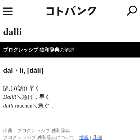
dalli
プログレッシブ 独和辞典
の解説
dal・li, [dáli]
[副] ((話)) 早く
Dalli
!＼急げ，早く
dalli
machen＼急ぐ．
出典
プログレッシブ 独和辞典
プログレッシブ 独和辞典について
情報
|
凡例