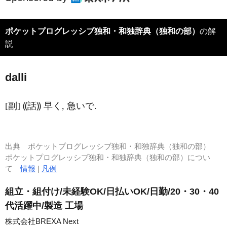
ポケットプログレッシブ独和・和独辞典（独和の部）
の解
説
d
a
lli
[副] ⸨話⸩ 早く, 急いで.
出典
ポケットプログレッシブ独和・和独辞典（独和の部）
ポケットプログレッシブ独和・和独辞典（独和の部）につい
て
情報
|
凡例
組立・組付け/未経験OK/日払いOK/日勤/20・30・40
代活躍中/製造 工場
株式会社BREXA Next