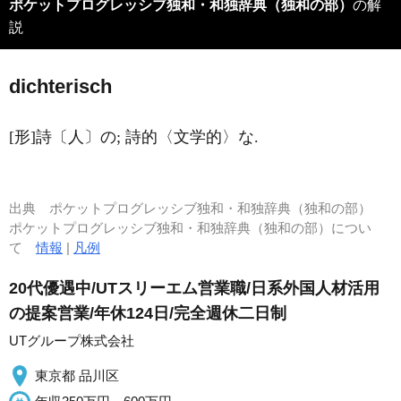
ポケットプログレッシブ独和・和独辞典（独和の部）
の解
説
d
i
chterisch
[形]詩〔人〕の; 詩的〈文学的〉な.
出典
ポケットプログレッシブ独和・和独辞典（独和の部）
ポケットプログレッシブ独和・和独辞典（独和の部）につい
て
情報
|
凡例
20代優遇中/UTスリーエム営業職/日系外国人材活用
の提案営業/年休124日/完全週休二日制
UTグループ株式会社
東京都 品川区