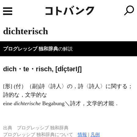
dichterisch
プログレッシブ 独和辞典
の解説
dich・te・risch, [d
Í
çtər
I
ʃ]
[形] (付）（副)詩〈詩人〉の，詩〈詩人〉に関する；
詩的な，文学的な
eine
dichterische
Begabung＼詩才，文学的才能．
出典
プログレッシブ 独和辞典
プログレッシブ 独和辞典について
情報
|
凡例