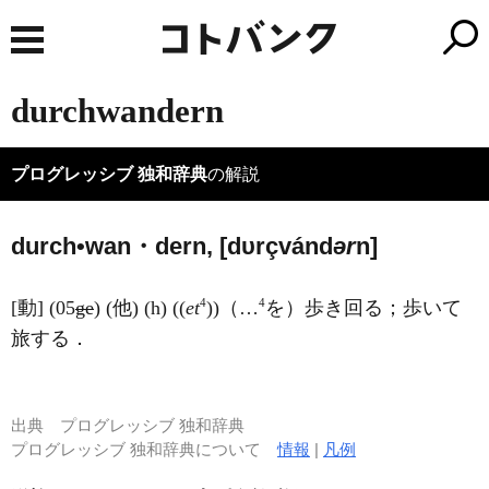
durchwandern
プログレッシブ 独和辞典
の解説
durch•wan・dern, [dυrçvánd
ər
n]
4
4
[動] (05
ge
) (他) (h) ((
et
))（…
を）歩き回る；歩いて
旅する．
出典
プログレッシブ 独和辞典
プログレッシブ 独和辞典について
情報
|
凡例