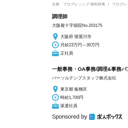
出典
プログレッシブ 独和辞典
プログレ
調理師
大阪複十字病院No.203175
大阪府 寝屋川市
月給23万円～30万円
正社員
一般事務・OA事務/調理&事務
パーソルテンプスタッフ株式会社
東京都 板橋区
時給1,700円
派遣社員
Sponsored by