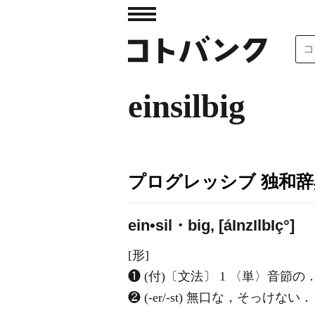
einsilbig
プログレッシブ 独和辞
ein•sil・big, [á
I
nz
I
lb
I
ç°]
[形]
❶ (付)〔文法〕 1 〈単〉音節の
❷ (-er/-st) 無口な，そっけない．