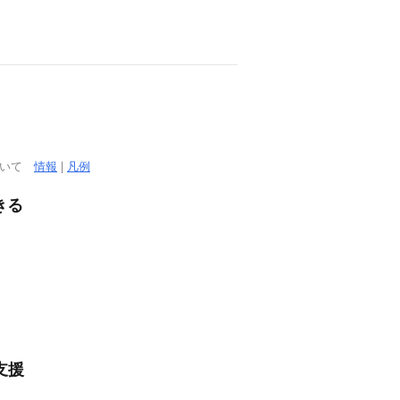
ついて
情報
|
凡例
きる
支援