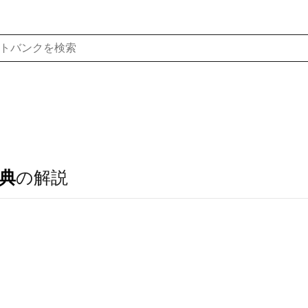
典
の解説
．