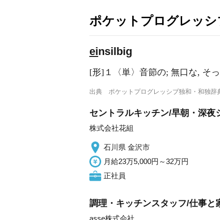
ポケットプログレッシ
ei
nsilbig
[形]１〈単〉音節の; 無口な, そ
出典
ポケットプログレッシブ独和・和独辞
セントラルキッチン/早朝・深夜
株式会社花組
石川県 金沢市
月給23万5,000円～32万円
正社員
調理・キッチンスタッフ/仕事と家
asse株式会社