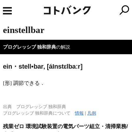
einstellbar
プログレッシブ 独和辞典
の解説
ein・stell•bar, [á
I
nstεlbaːr]
[形] 調節できる．
出典
プログレッシブ 独和辞典
プログレッシブ 独和辞典について
情報
|
凡例
残業ゼロ 環境試験装置の電気パーツ組立・清掃業務/