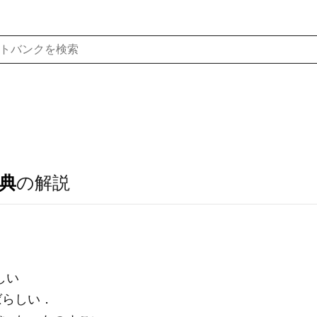
典
の解説
しい
ばらしい．