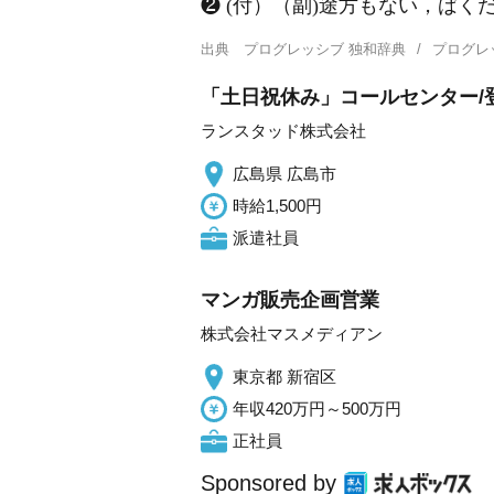
❷ (付）（副)途方もない，ばく
出典
プログレッシブ 独和辞典
プログレ
「土日祝休み」コールセンター/
ランスタッド株式会社
広島県 広島市
時給1,500円
派遣社員
マンガ販売企画営業
株式会社マスメディアン
東京都 新宿区
年収420万円～500万円
正社員
Sponsored by