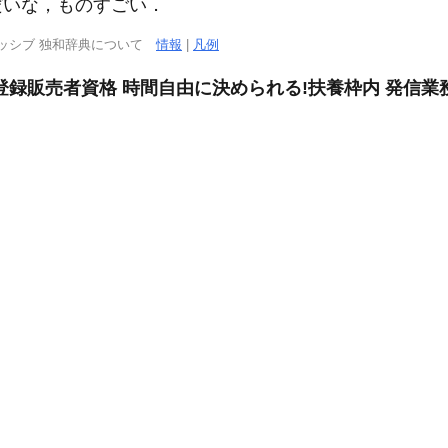
だいな，ものすごい．
ッシブ 独和辞典について
情報
|
凡例
登録販売者資格 時間自由に決められる!扶養枠内 発信業