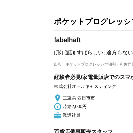
ポケットプログレッシ
f
a
belhaft
[形] ⸨話⸩ すばらしい; 途方もない
出典
ポケットプログレッシブ独和・和独辞
経験者必見/家電量販店でのスマホ
株式会社オールキャスティング
三重県 四日市市
時給2,000円
派遣社員
百貨店催事販売スタッフ