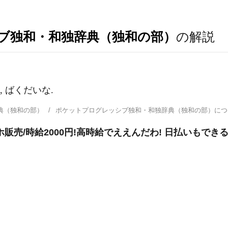
ブ独和・和独辞典（独和の部）
の解説
, ばくだいな.
典（独和の部）
ポケットプログレッシブ独和・和独辞典（独和の部）に
販売/時給2000円!高時給でええんだわ! 日払いもでき