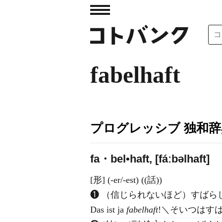
fabelhaft
プログレッシブ 独和辞
fa・bel•haft, [fáːbəlhaft]
[形] (-er/-est) ((話))
❶ （信じられないほど）すばら
Das ist ja
fabelhaft
!＼そいつはす