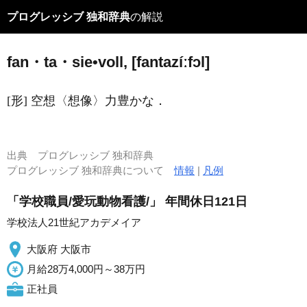
プログレッシブ 独和辞典
の解説
fan・ta・sie•voll, [fantazíːfɔl]
[形] 空想〈想像〉力豊かな．
出典
プログレッシブ 独和辞典
プログレッシブ 独和辞典について
情報
|
凡例
「学校職員/愛玩動物看護/」 年間休日121日
学校法人21世紀アカデメイア
大阪府 大阪市
月給28万4,000円～38万円
正社員