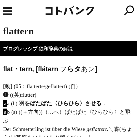
flattern
プログレッシブ 独和辞典
の解説
flat・tern, [flát
ər
n
フ
ら
タ
あン
]
[動] (05：flatterte/geflattert) (自)
❶ ((英)
flutter
)
a
a (h)
羽をばたばた〈ひらひら〉させる
．
a
b (s) ((＋方向))（…へ）ばたばた〈ひらひら〉と飛
ぶ
Der Schmetterling ist über die Wiese
geflattert
.＼蝶(ちょ