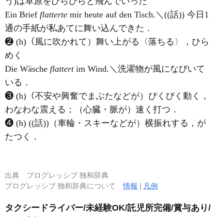
う)は草原をひらひらと飛んでいった
Ein Brief
flatterte
mir heute auf den Tisch.＼((話)) 今日1
通の手紙が私あてに舞い込んできた．
❷ (h)（風に吹かれて）舞い上がる〈落ちる〉，ひら
めく
Die Wäsche
flattert
im Wind.＼洗濯物が風になびいて
いる．
❸ (h)（不安や興奮でまぶたなどが）ぴくぴく動く，
わなわな震える；（心臓・脈が）速く打つ．
❹ (h) ((話))（車輪・スキーなどが）横振れする，が
たつく．
出典
プログレッシブ 独和辞典
プログレッシブ 独和辞典について
情報
|
凡例
タクシードライバー/未経験OK/託児所完備/賞与あり/