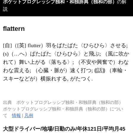
ポケットプログレッシブ独和・和独辞典（独和の部）
の解
説
fl
a
ttern
[自]（[英] flutter）羽をばたばた〈ひらひら〉させる;
(s)（…へ）ばたばた〈ひらひら〉と飛ぶ; （風に吹か
れて）舞い上がる〈落ちる〉; （不安や興奮で）わな
わな震える; （心臓・脈が）速く打つ; ⸨話⸩ （車輪・
スキーなどが）横振れする, がたつく.
出典
ポケットプログレッシブ独和・和独辞典（独和の部）
ポケットプログレッシブ独和・和独辞典（独和の部）につい
て
情報
|
凡例
大型ドライバー/地場/日勤のみ/年休121日/平均月45