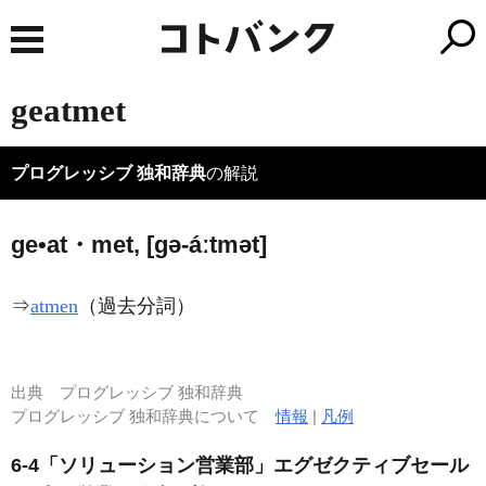
geatmet
プログレッシブ 独和辞典
の解説
ge•at・met, [ɡə-áːtmət]
⇒
atmen
（過去分詞）
出典
プログレッシブ 独和辞典
プログレッシブ 独和辞典について
情報
|
凡例
6-4「ソリューション営業部」エグゼクティブセール