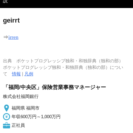
説
ge
i
rrt
⇒
irren
出典
ポケットプログレッシブ独和・和独辞典（独和の部）
ポケットプログレッシブ独和・和独辞典（独和の部）につい
て
情報
|
凡例
「福岡/中央区」保険営業事務マネージャー
株式会社福岡銀行
福岡県 福岡市
年収600万円～1,000万円
正社員