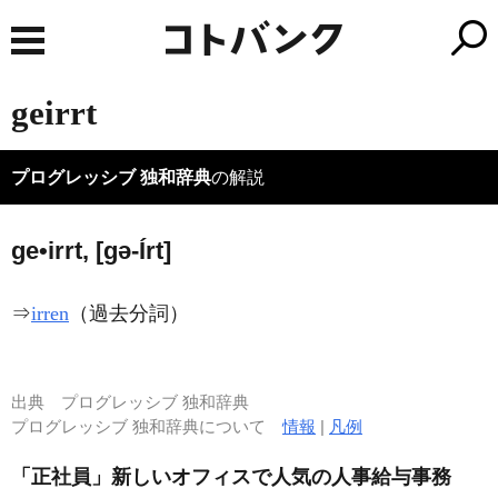
geirrt
プログレッシブ 独和辞典
の解説
ge•irrt, [ɡə-
Í
rt]
⇒
irren
（過去分詞）
出典
プログレッシブ 独和辞典
プログレッシブ 独和辞典について
情報
|
凡例
「正社員」新しいオフィスで人気の人事給与事務