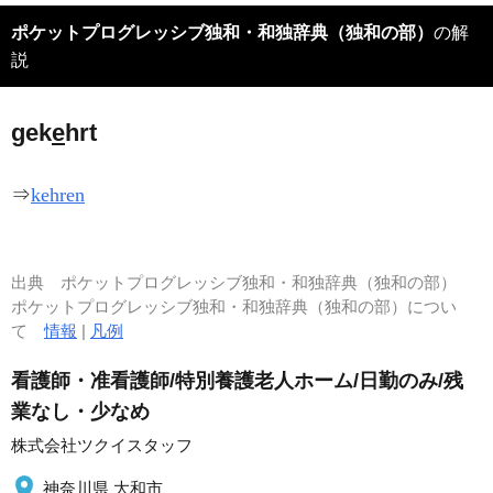
ポケットプログレッシブ独和・和独辞典（独和の部）
の解
説
gek
e
hrt
⇒
kehren
出典
ポケットプログレッシブ独和・和独辞典（独和の部）
ポケットプログレッシブ独和・和独辞典（独和の部）につい
て
情報
|
凡例
看護師・准看護師/特別養護老人ホーム/日勤のみ/残
業なし・少なめ
株式会社ツクイスタッフ
神奈川県 大和市