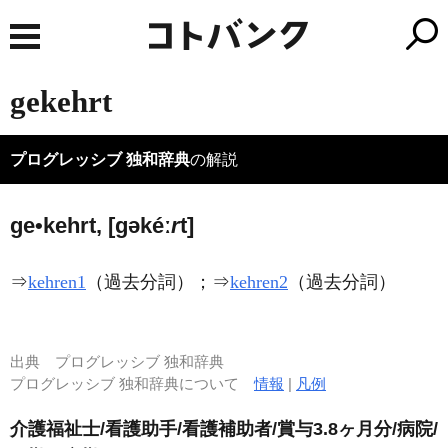
gekehrt
プログレッシブ 独和辞典
の解説
ge•kehrt, [ɡəkéː
r
t]
⇒
kehren1
（過去分詞）；⇒
kehren2
（過去分詞）
出典
プログレッシブ 独和辞典
プログレッシブ 独和辞典について
情報
|
凡例
介護福祉士/看護助手/看護補助者/賞与3.8ヶ月分/病院/