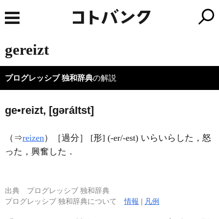
gereizt
プログレッシブ 独和辞典
の解説
ge•reizt, [ɡərá
I
tst]
（⇒
reizen
）［過分］ [形] (-er/-est) いらいらした，怒
った，興奮した．
出典
プログレッシブ 独和辞典
プログレッシブ 独和辞典について
情報
|
凡例