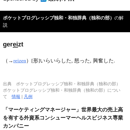
ポケットプログレッシブ独和・和独辞典（独和の部）
の解
説
ger
ei
zt
（→
reizen
）[形]いらいらした, 怒った, 興奮した.
出典
ポケットプログレッシブ独和・和独辞典（独和の部）
ポケットプログレッシブ独和・和独辞典（独和の部）につい
て
情報
|
凡例
「マーケティングマネージャー」世界最大の売上高
を有する外資系コンシューマーヘルスビジネス専業
カンパニー