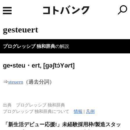
gesteuert
プログレッシブ 独和辞典
の解説
ge•steu・ert, [ɡəʃtɔ́
Y
ər
t]
⇒
steuern
（過去分詞）
出典
プログレッシブ 独和辞典
プログレッシブ 独和辞典について
情報
|
凡例
「新生活デビュー応援!」未経験採用枠/製造スタッ