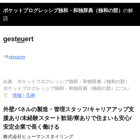
ポケットプログレッシブ独和・和独辞典（独和の部）
の解
説
gest
eu
ert
⇒
steuern
出典
ポケットプログレッシブ独和・和独辞典（独和の部）
ポケットプログレッシブ独和・和独辞典（独和の部）につい
て
情報
|
凡例
外壁パネルの製造・管理スタッフ/キャリアアップ支
援あり/未経験スタート歓迎/寮ありで住まいも安心/
安定企業で長く働ける
株式会社ヒューマンスタイリング