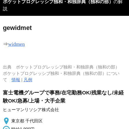
ポケットプログレッシブ独和・和独辞典（独和の部）
の解
説
gew
i
dmet
⇒
widmen
出典
ポケットプログレッシブ独和・和独辞典（独和の部）
ポケットプログレッシブ独和・和独辞典（独和の部）につい
て
情報
|
凡例
富士電機グループで事務/在宅勤務OK/残業なし/未経
験OK/急募/上場・大手企業
ヒューマンリソシア株式会社
東京都 千代田区