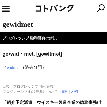
gewidmet
プログレッシブ 独和辞典
の解説
ge•wid・met, [ɡəwítmət]
⇒
widmen
（過去分詞）
出典
プログレッシブ 独和辞典
プログレッシブ 独和辞典について
情報
|
凡例
「紹介予定派遣」ウイスキー製造企業の総務事務/土