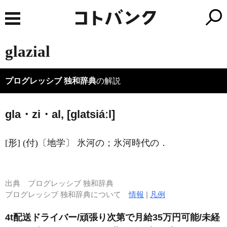
glazial
プログレッシブ 独和辞典
の解説
gla・zi・al, [ɡlatsiáːl]
[形] (付)〔地学〕 氷河の；氷河時代の．
出典
プログレッシブ 独和辞典
プログレッシブ 独和辞典について
情報
|
凡例
4t配送ドライバー/頑張り次第で月給35万円可能/未経