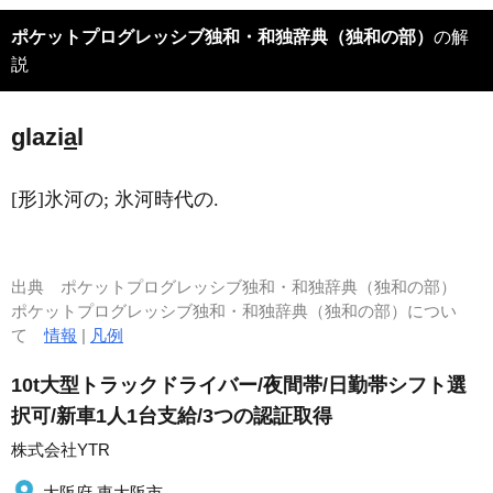
ポケットプログレッシブ独和・和独辞典（独和の部）
の解
説
glazi
a
l
[形]氷河の; 氷河時代の.
出典
ポケットプログレッシブ独和・和独辞典（独和の部）
ポケットプログレッシブ独和・和独辞典（独和の部）につい
て
情報
|
凡例
10t大型トラックドライバー/夜間帯/日勤帯シフト選
択可/新車1人1台支給/3つの認証取得
株式会社YTR
大阪府 東大阪市