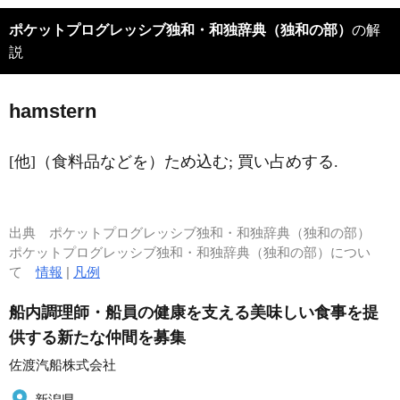
ポケットプログレッシブ独和・和独辞典（独和の部）
の解
説
h
a
mstern
[他]（食料品などを）ため込む; 買い占めする.
出典
ポケットプログレッシブ独和・和独辞典（独和の部）
ポケットプログレッシブ独和・和独辞典（独和の部）につい
て
情報
|
凡例
船内調理師・船員の健康を支える美味しい食事を提
供する新たな仲間を募集
佐渡汽船株式会社
新潟県