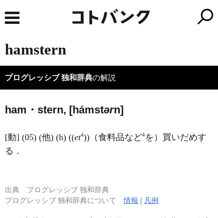
hamstern
プログレッシブ 独和辞典
の解説
ham・stern, [hámst
ər
n]
4
4
[動] (05) (他) (h) ((
et
))（食料品など
を）買いだめす
る．
出典
プログレッシブ 独和辞典
プログレッシブ 独和辞典について
情報
|
凡例