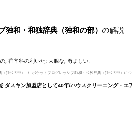
ブ独和・和独辞典（独和の部）
の解説
の, 香辛料の利いた; 大胆な, 勇ましい.
典（独和の部）
ポケットプログレッシブ独和・和独辞典（独和の部）に
能 ダスキン加盟店として40年/ハウスクリーニング・エ