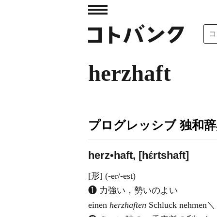
herzhaft
プログレッシブ 独和辞
herz•haft, [hέrtshaft]
[形] (-er/-est)
❶ 力強い，勢いのよい
einen
herzhaften
Schluck neh