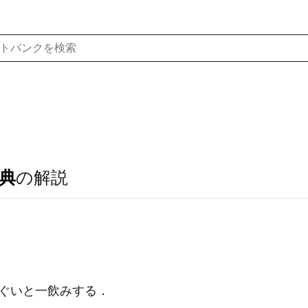
典
の解説
men＼ぐいと一飲みする．