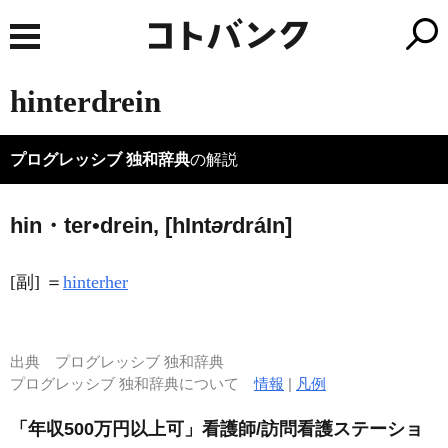
hinterdrein
プログレッシブ 独和辞典
の解説
hin・ter•drein, [h
I
nt
ər
drá
I
n]
[副] ＝
hinterher
出典
プログレッシブ 独和辞典
プログレッシブ 独和辞典について
情報
|
凡例
「年収500万円以上可」看護師/訪問看護ステーショ