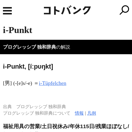
i-Punkt
プログレッシブ 独和辞典
の解説
i-Punkt, [íːpυŋkt]
[男] (-[e]s/-e) ＝
i-Tüpfelchen
出典
プログレッシブ 独和辞典
プログレッシブ 独和辞典について
情報
|
凡例
福祉用具の営業/土日祝休み/年休115日/残業ほぼなし/