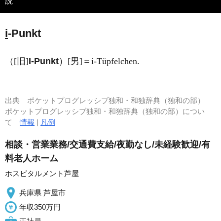
説
i
-Punkt
（[旧]
I‐Punkt
）[男]＝i-Tüpfelchen.
出典
ポケットプログレッシブ独和・和独辞典（独和の部）
ポケットプログレッシブ独和・和独辞典（独和の部）につい
て
情報
|
凡例
相談・営業業務/交通費支給/夜勤なし/未経験歓迎/有
料老人ホーム
ホスピタルメント芦屋
兵庫県 芦屋市
年収350万円