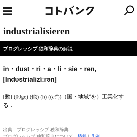
industrialisieren
プログレッシブ 独和辞典
の解説
in・dust・ri・a・li・sie・ren,
[
I
ndυstrializíːrən]
4
4
[動] (00
ge
) (他) (h) ((
et
))（国・地域
を）工業化す
る．
出典
プログレッシブ 独和辞典
プログレッシブ 独和辞典について
情報
|
凡例