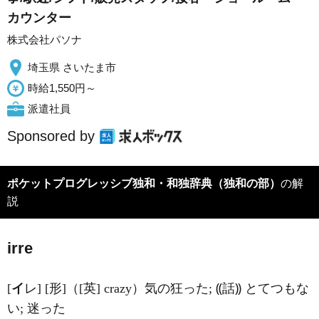
カウンター
株式会社パソナ
埼玉県 さいたま市
時給1,550円～
派遣社員
Sponsored by
ポケットプログレッシブ独和・和独辞典（独和の部）
の解
説
i
rre
[
イ
レ] [形]（[英] crazy）気の狂った; ⸨話⸩ とてつもな
い; 迷った