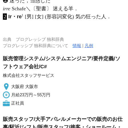
❷ 迷った，当惑した
irre
Schafe＼〔聖書〕 迷える羊．
1
2
Ir・re
[男] [女] (形容詞変化) 気の狂った人．
出典
プログレッシブ 独和辞典
プログレッシブ 独和辞典について
情報
|
凡例
販売管理システム/システムエンジニア/要件定義/ソ
フトウェア会社/C#
株式会社スタッフサービス
大阪府 大阪市
月給23万円～55万円
正社員
販売スタッフ/大手アパレルメーカーでの販売のお仕
事/駅近/シフト/販売スタッフ/接客・ショールーム・