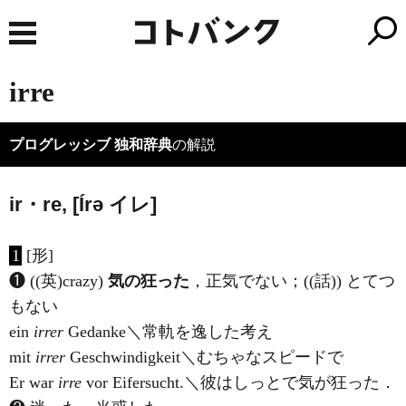
irre
プログレッシブ 独和辞典
の解説
ir・re, [
Í
rə
イ
レ]
1
[形]
❶ ((英)
crazy
)
気の狂った
，正気でない；((話)) とてつ
もない
ein
irrer
Gedanke＼常軌を逸した考え
mit
irrer
Geschwindigkeit＼むちゃなスピードで
Er war
irre
vor Eifersucht.＼彼はしっとで気が狂った．