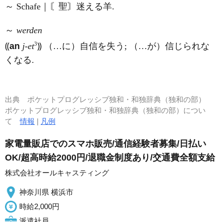
～ Schafe｜〘聖〙迷える羊.
～
werden
3
⸨
an
j-et
⸩ （…に）自信を失う; （…が）信じられな
くなる.
出典
ポケットプログレッシブ独和・和独辞典（独和の部）
ポケットプログレッシブ独和・和独辞典（独和の部）につい
て
情報
|
凡例
家電量販店でのスマホ販売/通信経験者募集/日払い
OK/超高時給2000円/退職金制度あり/交通費全額支給
株式会社オールキャスティング
神奈川県 横浜市
時給2,000円
派遣社員