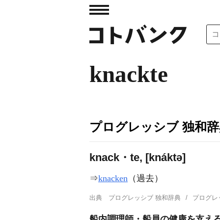
knackte
プログレッシブ 独和辞
knack・te, [knáktə]
⇒
knacken
（過去）
出典
プログレッシブ 独和辞典
プログレ
船内調理師・船員の健康を支え