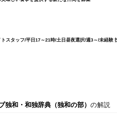
スタッフ/平日17～21時/土日昼夜選択/週3～/未経験 
ブ独和・和独辞典（独和の部）
の解説