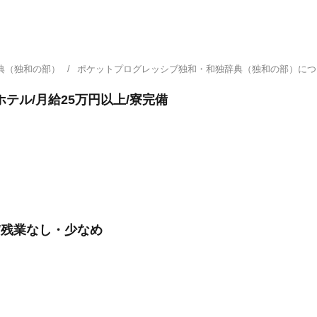
典（独和の部）
ポケットプログレッシブ独和・和独辞典（独和の部）に
テル/月給25万円以上/寮完備
/残業なし・少なめ