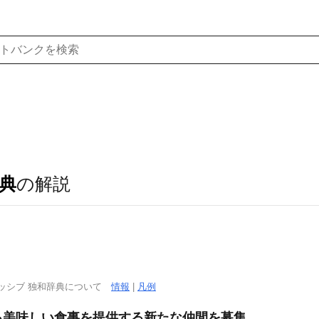
典
の解説
ッシブ 独和辞典について
情報
|
凡例
る美味しい食事を提供する新たな仲間を募集