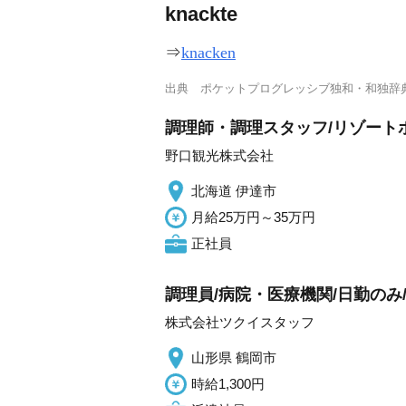
kn
a
ckte
⇒
knacken
出典
ポケットプログレッシブ独和・和独辞
調理師・調理スタッフ/リゾートホ
野口観光株式会社
北海道 伊達市
月給25万円～35万円
正社員
調理員/病院・医療機関/日勤のみ
株式会社ツクイスタッフ
山形県 鶴岡市
時給1,300円