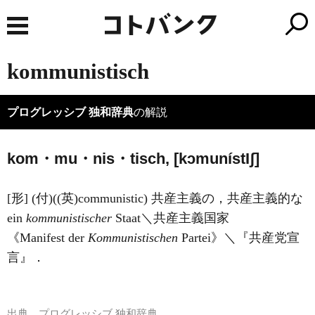
kommunistisch
プログレッシブ 独和辞典
の解説
kom・mu・nis・tisch, [kɔmuníst
I
ʃ]
[形] (付)((英)
communistic
) 共産主義の，共産主義的な
ein
kommunistischer
Staat＼共産主義国家
《Manifest der
Kommunistischen
Partei》＼『共産党宣
言』．
出典
プログレッシブ 独和辞典