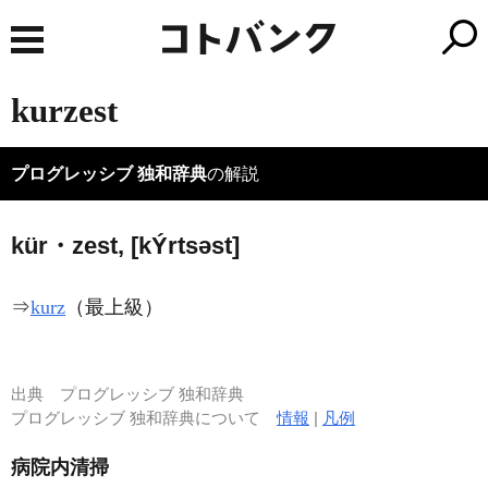
kurzest
プログレッシブ 独和辞典
の解説
kür・zest, [k
Ý
rtsəst]
⇒
kurz
（最上級）
出典
プログレッシブ 独和辞典
プログレッシブ 独和辞典について
情報
|
凡例
病院内清掃