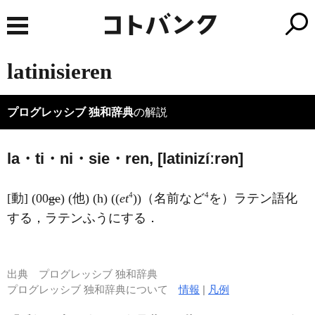
latinisieren
プログレッシブ 独和辞典
の解説
la・ti・ni・sie・ren, [latinizíːrən]
4
4
[動] (00
ge
) (他) (h) ((
et
))（名前など
を）ラテン語化
する，ラテンふうにする．
出典
プログレッシブ 独和辞典
プログレッシブ 独和辞典について
情報
|
凡例