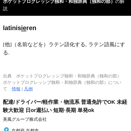
ポケットプログレッシブ独和・和独辞典（独和の部）
の解
説
latinis
ie
ren
[他]（名前などを）ラテン語化する, ラテン語風にす
る.
出典
ポケットプログレッシブ独和・和独辞典（独和の部）
ポケットプログレッシブ独和・和独辞典（独和の部）につい
て
情報
|
凡例
配達/ドライバー/軽作業・物流系 普通免許でOK 未経
験大歓迎 日or週払い 短期·長期 単発ok
美風グループ株式会社
京都府 京都市