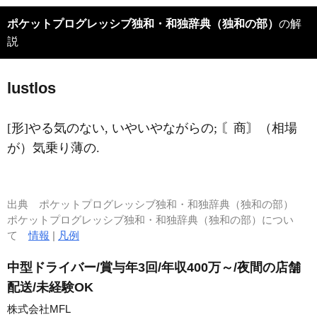
ポケットプログレッシブ独和・和独辞典（独和の部）
の解
説
l
u
stlos
[形]やる気のない, いやいやながらの; 〘商〙（相場
が）気乗り薄の.
出典
ポケットプログレッシブ独和・和独辞典（独和の部）
ポケットプログレッシブ独和・和独辞典（独和の部）につい
て
情報
|
凡例
中型ドライバー/賞与年3回/年収400万～/夜間の店舗
配送/未経験OK
株式会社MFL