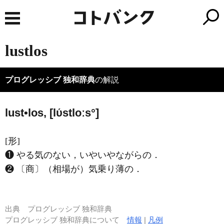
lustlos
プログレッシブ 独和辞典
の解説
lust•los, [lύstloːs°]
[形]
❶ やる気のない，いやいやながらの．
❷ 〔商〕（相場が）気乗り薄の．
出典
プログレッシブ 独和辞典
プログレッシブ 独和辞典について
情報
|
凡例