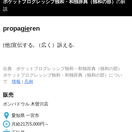
ポケットプログレッシブ独和・和独辞典（独和の部）
の解
説
propag
ie
ren
[他]宣伝する, （広く）訴える.
出典
ポケットプログレッシブ独和・和独辞典（独和の部）
ポケットプログレッシブ独和・和独辞典（独和の部）につい
て
情報
|
凡例
販売
ポンパドウル 木曽川店
愛知県 一宮市
月給21万5,000円～