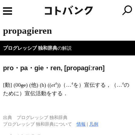
propagieren
プログレッシブ 独和辞典
の解説
pro・pa・gie・ren, [propaɡíːrən]
4
4
4
[動] (00
ge
) (他) (h) ((
et
))（…
を）宣伝する，（…
の
ために）宣伝活動をする．
出典
プログレッシブ 独和辞典
プログレッシブ 独和辞典について
情報
|
凡例