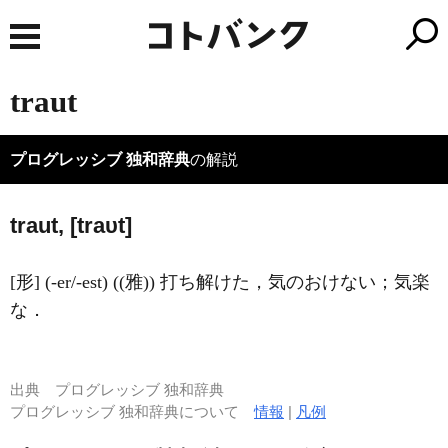
traut
プログレッシブ 独和辞典
の解説
traut, [traυt]
[形] (-er/-est) ((雅)) 打ち解けた，気のおけない；気楽
な．
出典
プログレッシブ 独和辞典
プログレッシブ 独和辞典について
情報
|
凡例