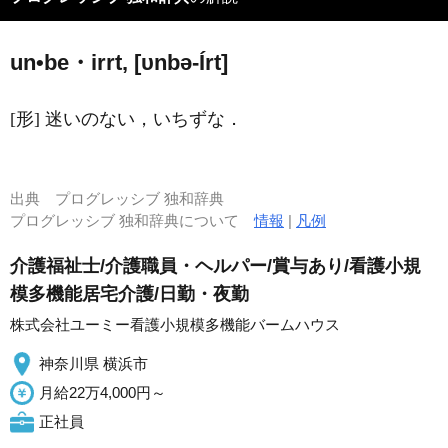
un•be・irrt, [υnbə-
Í
rt]
[形] 迷いのない，いちずな．
出典
プログレッシブ 独和辞典
プログレッシブ 独和辞典について
情報
|
凡例
介護福祉士/介護職員・ヘルパー/賞与あり/看護小規
模多機能居宅介護/日勤・夜勤
株式会社ユーミー看護小規模多機能バームハウス
神奈川県 横浜市
月給22万4,000円～
正社員