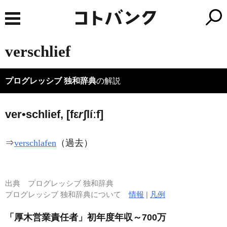
verschlief
プログレッシブ 独和辞典
の解説
ver•schlief, [fε
r
ʃlíːf]
⇒
verschlafen
（過去）
出典
プログレッシブ 独和辞典
プログレッシブ 独和辞典について
情報
|
凡例
「厚木営業責任者」初年度年収～700万