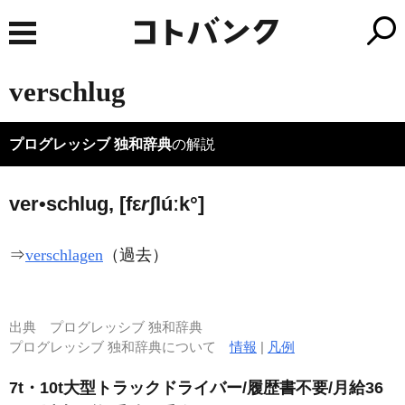
verschlug
プログレッシブ 独和辞典
の解説
ver•schlug, [fε
r
ʃlúːk°]
⇒
verschlagen
（過去）
出典
プログレッシブ 独和辞典
プログレッシブ 独和辞典について
情報
|
凡例
7t・10t大型トラックドライバー/履歴書不要/月給36