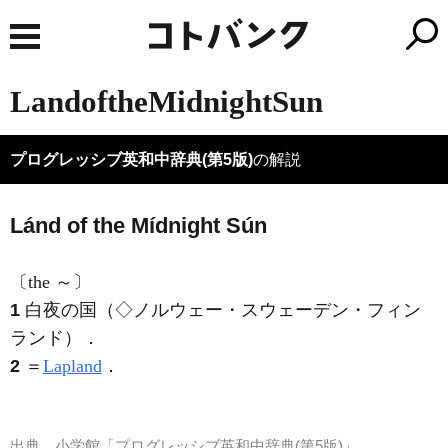
LandoftheMidnightSun
プログレッシブ英和中辞典(第5版)
の解説
Lánd of the Mídnight Sún
〔the ～〕
1
白夜の国（◇ノルウェー・スウェーデン・フィン
ランド）
．
2
＝
Lapland
．
出典
小学館「プログレッシブ英和中辞典(第5版)」