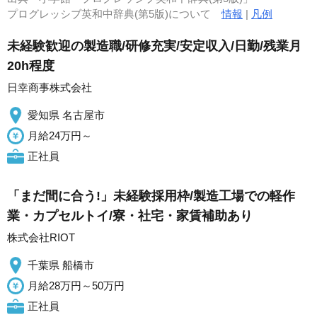
プログレッシブ英和中辞典(第5版)について
情報
|
凡例
未経験歓迎の製造職/研修充実/安定収入/日勤/残業月
20h程度
日幸商事株式会社
愛知県 名古屋市
月給24万円～
正社員
「まだ間に合う!」未経験採用枠/製造工場での軽作
業・カプセルトイ/寮・社宅・家賃補助あり
株式会社RIOT
千葉県 船橋市
月給28万円～50万円
正社員