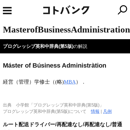
MasterofBusinessAdministration
プログレッシブ英和中辞典(第5版)
の解説
Máster of Búsiness Administràtion
経営（管理）学修士（
(略)
MBA
）
．
出典
小学館「プログレッシブ英和中辞典(第5版)」
プログレッシブ英和中辞典(第5版)について
情報
|
凡例
ルート配送ドライバー/再配達なし/再配達なし/普通